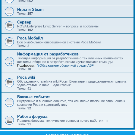
Темы:
662
Игры и Steam
Темы:
157
Сервер
ROSA Enterprise Linux Server -- вопросы и проблемы
Темы:
102
Роса Мобайл
Всё о мобильной операционной системе Роса Мобайл
Темы:
2
Информация от разработчиков
Текущая информация от разработчиков о тех или иных компонентах
системы, общение с разработчиками и участниками команды
Подфорум:
Обсуждение сборочной среды ABF
Темы:
70
Роса wiki
Обсуждения статей на wiki Росы. Внимание: придерживаемся правила
"одна статья на вике -- один топик"
Темы:
41
Важные события
Внутренние и внешние события, так или иначе имеющие отношение к
компании Роса и к дистрибутиву
Темы:
92
Работа форума
Правила форума, технические вопросы по его работе и тп
Темы:
91