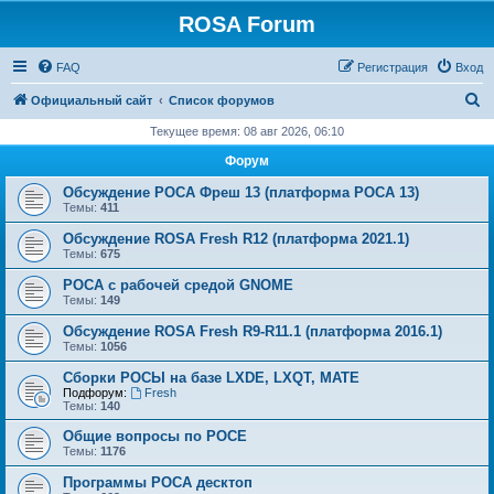
ROSA Forum
FAQ
Регистрация
Вход
П
Официальный сайт
Список форумов
о
Текущее время: 08 авг 2026, 06:10
и
Форум
с
Обсуждение РОСА Фреш 13 (платформа РОСА 13)
к
Темы:
411
Обсуждение ROSA Fresh R12 (платформа 2021.1)
Темы:
675
РОСА с рабочей средой GNOME
Темы:
149
Обсуждение ROSA Fresh R9-R11.1 (платформа 2016.1)
Темы:
1056
Сборки РОСЫ на базе LXDE, LXQT, MATE
Подфорум:
Fresh
Темы:
140
Общие вопросы по РОСЕ
Темы:
1176
Программы РОСА десктоп