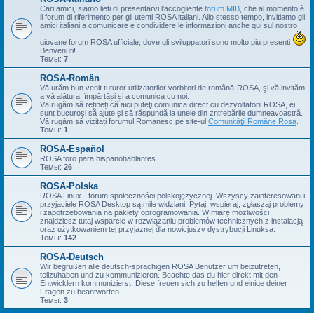
Cari amici, siamo lieti di presentarvi l'accogliente
forum MIB
, che al momento è
il forum di riferimento per gli utenti ROSA italiani. Allo stesso tempo, invitiamo gli
amici italiani a comunicare e condividere le informazioni anche qui sul nostro
giovane forum ROSA ufficiale, dove gli sviluppatori sono molto più presenti
Benvenuti!
Темы:
7
ROSA-Român
Vă urăm bun venit tuturor utilizatorilor vorbitori de română-ROSA, şi vă invităm
a vă alătura, împărtăși și a comunica cu noi.
Vă rugăm să rețineți că aici puteţi comunica direct cu dezvoltatorii ROSA, ei
sunt bucuroși să ajute și să răspundă la unele din zntrebările dumneavoastră.
Vă rugăm să vizitați forumul Romanesc pe site-ul
Comunităţii Române Rosa
.
Темы:
1
ROSA-Español
ROSA foro para hispanohablantes.
Темы:
26
ROSA-Polska
ROSA Linux - forum społeczności polskojęzycznej. Wszyscy zainteresowani i
przyjaciele ROSA Desktop są mile widziani. Pytaj, wspieraj, zgłaszaj problemy
i zapotrzebowania na pakiety oprogramowania. W miarę możliwości
znajdziesz tutaj wsparcie w rozwiązaniu problemów technicznych z instalacją
oraz użytkowaniem tej przyjaznej dla nowicjuszy dystrybucji Linuksa.
Темы:
142
ROSA-Deutsch
Wir begrüßen alle deutsch-sprachigen ROSA Benutzer um beizutreten,
teilzuhaben und zu kommunizieren. Beachte das du hier direkt mit den
Entwicklern kommunizierst. Diese freuen sich zu helfen und einige deiner
Fragen zu beantworten.
Темы:
3