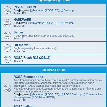
English-speaking forums
INSTALLATION
Подфорумы:
Marathon (ROSA LTS)
,
Desktop
Темы:
126
HARDWARE
Подфорумы:
Marathon (ROSA LTS)
,
Desktop
Темы:
56
Server
ROSA Enterprise Linux Server issues and questions
Темы:
8
Off the wall
English-speaking forum for talkers =)
Темы:
94
ROSA Fresh R12 (2021.1)
Темы:
1
Localized Forums
ROSA-Francophone
Amis francophones qui souhaitez nous rejoindre comme simple utilisateur ou
utilisateur expérimenté souhaitant faire partager son expérience sur la
distribution ROSA. Sachez que vous êtes les bienvenus !
Nos développeurs sont également présents sur le forum pour répondre aux
questions et apporter leur aide.
Подфорумы:
Marathon (ROSA LTS)
,
ROSA Desktop
,
Conversations
d'ordre général (ROSA&non-ROSA)
Темы:
888
ROSA-Italiano