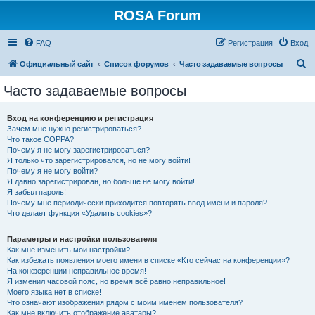
ROSA Forum
FAQ
Регистрация
Вход
П
Официальный сайт
Список форумов
Часто задаваемые вопросы
о
Часто задаваемые вопросы
и
с
Вход на конференцию и регистрация
Зачем мне нужно регистрироваться?
к
Что такое COPPA?
Почему я не могу зарегистрироваться?
Я только что зарегистрировался, но не могу войти!
Почему я не могу войти?
Я давно зарегистрирован, но больше не могу войти!
Я забыл пароль!
Почему мне периодически приходится повторять ввод имени и пароля?
Что делает функция «Удалить cookies»?
Параметры и настройки пользователя
Как мне изменить мои настройки?
Как избежать появления моего имени в списке «Кто сейчас на конференции»?
На конференции неправильное время!
Я изменил часовой пояс, но время всё равно неправильное!
Моего языка нет в списке!
Что означают изображения рядом с моим именем пользователя?
Как мне включить отображение аватары?