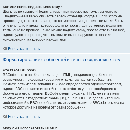
Как мне вновь поднять мою тему?
Щёлкнув по ссылке «Поднять тему» при просмотре темы, вы можете
«поднять» её в верхнюю часть первой страницы форума. Если этого не
происходит, то это означает, что возможность поднятия тем могла быть
отключена, или время, которое должно пройти до повторного поднятия
темы, ещё не прошло. Также можно поднять тему, просто ответив на неё,
однако удостоверьтесь, что тем самым вы не нарушаете правила
конференции, на которой находитесь.
Вернуться к началу
Форматирование сообщений и типы создаваемых тем
Что такое BBCode?
BBCode — это особая реализация HTML, предлагающая большие
возможности по форматированию отдельных частей сообщения.
Возможность использования BBCode определяется администратором,
однако BBCode также может быть отключён на уровне сообщения в
форме для его отправки. BBCode очень похож на HTML, но теги в нём
заключаются в квадратные скобки [ и ], а не в < и >. За дополнительной
информацией о BBCode обратитесь к руководству по BBCode, ссылка на
которое доступна из формы отправки сообщений.
Вернуться к началу
Могу ли я использовать HTML?