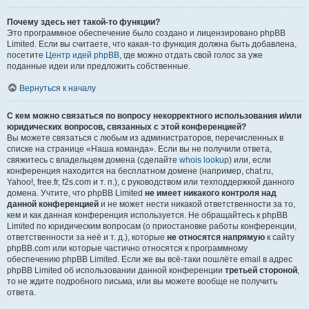
Почему здесь нет такой-то функции?
Это программное обеспечение было создано и лицензировано phpBB
Limited. Если вы считаете, что какая-то функция должна быть добавлена,
посетите
Центр идей phpBB
, где можно отдать свой голос за уже
поданные идеи или предложить собственные.
Вернуться к началу
С кем можно связаться по вопросу некорректного использования и/или
юридических вопросов, связанных с этой конференцией?
Вы можете связаться с любым из администраторов, перечисленных в
списке на странице «Наша команда». Если вы не получили ответа,
свяжитесь с владельцем домена (сделайте
whois lookup
) или, если
конференция находится на бесплатном домене (например, chat.ru,
Yahoo!, free.fr, f2s.com и т. п.), с руководством или техподдержкой данного
домена. Учтите, что phpBB Limited
не имеет никакого контроля над
данной конференцией
и не может нести никакой ответственности за то,
кем и как данная конференция используется. Не обращайтесь к phpBB
Limited по юридическим вопросам (о приостановке работы конференции,
ответственности за неё и т. д.), которые
не относятся напрямую
к сайту
phpBB.com или которые частично относятся к программному
обеспечению phpBB Limited. Если же вы всё-таки пошлёте email в адрес
phpBB Limited об использовании данной конференции
третьей стороной
,
то не ждите подробного письма, или вы можете вообще не получить
ответа.