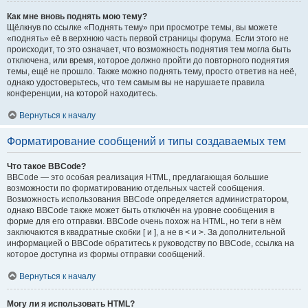
Как мне вновь поднять мою тему?
Щёлкнув по ссылке «Поднять тему» при просмотре темы, вы можете
«поднять» её в верхнюю часть первой страницы форума. Если этого не
происходит, то это означает, что возможность поднятия тем могла быть
отключена, или время, которое должно пройти до повторного поднятия
темы, ещё не прошло. Также можно поднять тему, просто ответив на неё,
однако удостоверьтесь, что тем самым вы не нарушаете правила
конференции, на которой находитесь.
Вернуться к началу
Форматирование сообщений и типы создаваемых тем
Что такое BBCode?
BBCode — это особая реализация HTML, предлагающая большие
возможности по форматированию отдельных частей сообщения.
Возможность использования BBCode определяется администратором,
однако BBCode также может быть отключён на уровне сообщения в
форме для его отправки. BBCode очень похож на HTML, но теги в нём
заключаются в квадратные скобки [ и ], а не в < и >. За дополнительной
информацией о BBCode обратитесь к руководству по BBCode, ссылка на
которое доступна из формы отправки сообщений.
Вернуться к началу
Могу ли я использовать HTML?