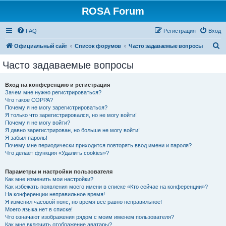
ROSA Forum
FAQ
Регистрация
Вход
П
Официальный сайт
Список форумов
Часто задаваемые вопросы
о
Часто задаваемые вопросы
и
с
Вход на конференцию и регистрация
Зачем мне нужно регистрироваться?
к
Что такое COPPA?
Почему я не могу зарегистрироваться?
Я только что зарегистрировался, но не могу войти!
Почему я не могу войти?
Я давно зарегистрирован, но больше не могу войти!
Я забыл пароль!
Почему мне периодически приходится повторять ввод имени и пароля?
Что делает функция «Удалить cookies»?
Параметры и настройки пользователя
Как мне изменить мои настройки?
Как избежать появления моего имени в списке «Кто сейчас на конференции»?
На конференции неправильное время!
Я изменил часовой пояс, но время всё равно неправильное!
Моего языка нет в списке!
Что означают изображения рядом с моим именем пользователя?
Как мне включить отображение аватары?