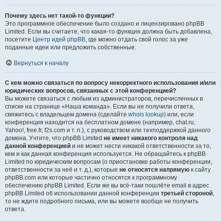
Почему здесь нет такой-то функции?
Это программное обеспечение было создано и лицензировано phpBB
Limited. Если вы считаете, что какая-то функция должна быть добавлена,
посетите
Центр идей phpBB
, где можно отдать свой голос за уже
поданные идеи или предложить собственные.
Вернуться к началу
С кем можно связаться по вопросу некорректного использования и/или
юридических вопросов, связанных с этой конференцией?
Вы можете связаться с любым из администраторов, перечисленных в
списке на странице «Наша команда». Если вы не получили ответа,
свяжитесь с владельцем домена (сделайте
whois lookup
) или, если
конференция находится на бесплатном домене (например, chat.ru,
Yahoo!, free.fr, f2s.com и т. п.), с руководством или техподдержкой данного
домена. Учтите, что phpBB Limited
не имеет никакого контроля над
данной конференцией
и не может нести никакой ответственности за то,
кем и как данная конференция используется. Не обращайтесь к phpBB
Limited по юридическим вопросам (о приостановке работы конференции,
ответственности за неё и т. д.), которые
не относятся напрямую
к сайту
phpBB.com или которые частично относятся к программному
обеспечению phpBB Limited. Если же вы всё-таки пошлёте email в адрес
phpBB Limited об использовании данной конференции
третьей стороной
,
то не ждите подробного письма, или вы можете вообще не получить
ответа.