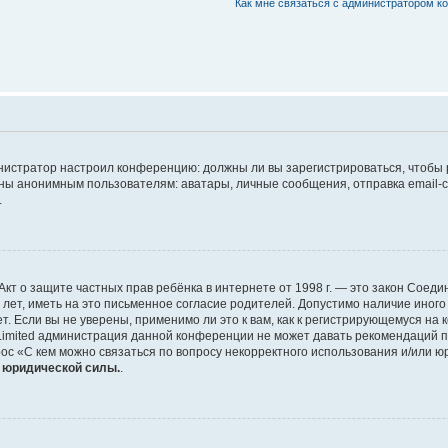
Как мне связаться с администратором 
дминистратор настроил конференцию: должны ли вы зарегистрироваться, чтобы
 анонимным пользователям: аватары, личные сообщения, отправка email-сооб
.
 или Акт о защите частных прав ребёнка в интернете от 1998 г. — это закон Со
т, иметь на это письменное согласие родителей. Допустимо наличие иного
 Если вы не уверены, применимо ли это к вам, как к регистрирующемуся на 
Limited администрация данной конференции не может давать рекомендаций 
ос «С кем можно связаться по вопросу некорректного использования и/или ю
т юридической силы.
.