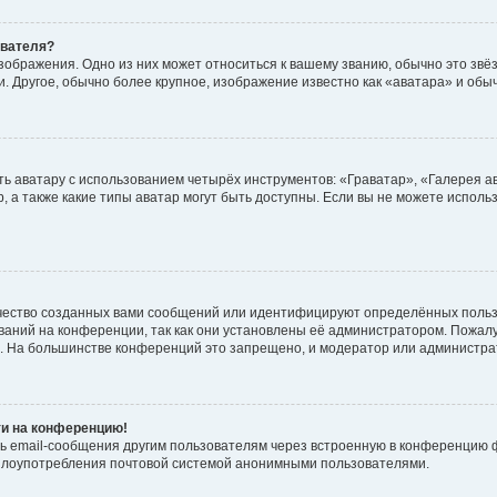
ователя?
зображения. Одно из них может относиться к вашему званию, обычно это звёзд
. Другое, обычно более крупное, изображение известно как «аватара» и обы
ь аватару с использованием четырёх инструментов: «Граватар», «Галерея а
, а также какие типы аватар могут быть доступны. Если вы не можете испол
чество созданных вами сообщений или идентифицируют определённых польз
аний на конференции, так как они установлены её администратором. Пожал
е. На большинстве конференций это запрещено, и модератор или администра
ти на конференцию!
ь email-сообщения другим пользователям через встроенную в конференцию ф
ь злоупотребления почтовой системой анонимными пользователями.