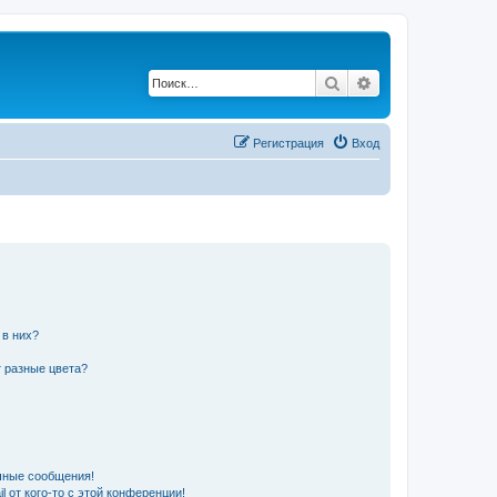
Поиск
Расширенный по
Регистрация
Вход
 в них?
 разные цвета?
чные сообщения!
 от кого-то с этой конференции!