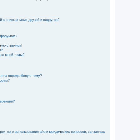
й в списках моих друзей и недругов?
и форумам?
стую страницу!
и?
ные мной темы?
ься на определённую тему?
форум?
ференции?
рректного использования и/или юридических вопросов, связанных