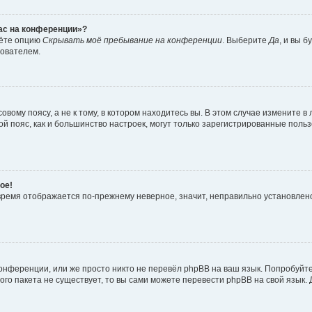
час на конференции»?
дёте опцию
Скрывать моё пребывание на конференции
. Выберите
Да
, и вы 
зователем.
вому поясу, а не к тому, в котором находитесь вы. В этом случае измените в 
овой пояс, как и большинство настроек, могут только зарегистрированные пол
ое!
о время отображается по-прежнему неверное, значит, неправильно установле
онференции, или же просто никто не перевёл phpBB на ваш язык. Попробуйт
вого пакета не существует, то вы сами можете перевести phpBB на свой язы