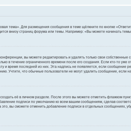
овая тема». Для размещения сообщения в теме щёлкните по кнопке «Ответит
ится внизу страниц форума или темы. Например: «Вы можете начинать темы»
конференции, вы можете редактировать и удалять только свои собственные 
ько в течение ограниченного времени после его создания. Если кто-то уже 
дату и время последней из них. Эта надпись не появляется, если сообщение 
ию. Учтите, что обычные пользователи не могут удалить сообщение, если на 
создать её в личном разделе. После этого вы можете отметить флажком пун
обавление подписи по умолчанию ко всем вашим сообщениям, сделав соотве
а это, вы сможете отменить добавление подписи в отдельных сообщениях, у