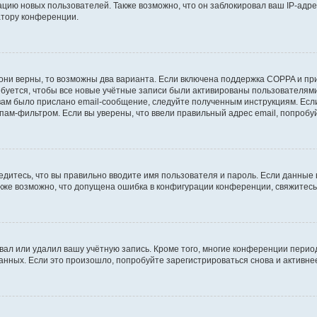
ию новых пользователей. Также возможно, что он заблокировал ваш IP-адре
атору конференции.
они верны, то возможны два варианта. Если включена поддержка COPPA и при 
уется, чтобы все новые учётные записи были активированы пользователями
ам было прислано email-сообщение, следуйте полученным инструкциям. Если
пам-фильтром. Если вы уверены, что ввели правильный адрес email, попробу
едитесь, что вы правильно вводите имя пользователя и пароль. Если данные
Также возможно, что допущена ошибка в конфигурации конференции, свяжитес
вал или удалил вашу учётную запись. Кроме того, многие конференции перио
ных. Если это произошло, попробуйте зарегистрироваться снова и активнее 