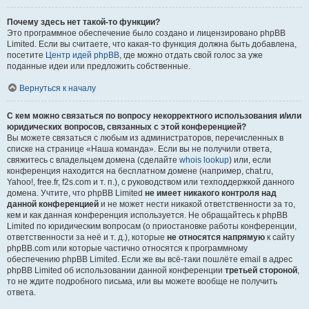
Почему здесь нет такой-то функции?
Это программное обеспечение было создано и лицензировано phpBB
Limited. Если вы считаете, что какая-то функция должна быть добавлена,
посетите
Центр идей phpBB
, где можно отдать свой голос за уже
поданные идеи или предложить собственные.
Вернуться к началу
С кем можно связаться по вопросу некорректного использования и/или
юридических вопросов, связанных с этой конференцией?
Вы можете связаться с любым из администраторов, перечисленных в
списке на странице «Наша команда». Если вы не получили ответа,
свяжитесь с владельцем домена (сделайте
whois lookup
) или, если
конференция находится на бесплатном домене (например, chat.ru,
Yahoo!, free.fr, f2s.com и т. п.), с руководством или техподдержкой данного
домена. Учтите, что phpBB Limited
не имеет никакого контроля над
данной конференцией
и не может нести никакой ответственности за то,
кем и как данная конференция используется. Не обращайтесь к phpBB
Limited по юридическим вопросам (о приостановке работы конференции,
ответственности за неё и т. д.), которые
не относятся напрямую
к сайту
phpBB.com или которые частично относятся к программному
обеспечению phpBB Limited. Если же вы всё-таки пошлёте email в адрес
phpBB Limited об использовании данной конференции
третьей стороной
,
то не ждите подробного письма, или вы можете вообще не получить
ответа.