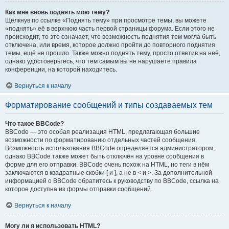
Как мне вновь поднять мою тему?
Щёлкнув по ссылке «Поднять тему» при просмотре темы, вы можете
«поднять» её в верхнюю часть первой страницы форума. Если этого не
происходит, то это означает, что возможность поднятия тем могла быть
отключена, или время, которое должно пройти до повторного поднятия
темы, ещё не прошло. Также можно поднять тему, просто ответив на неё,
однако удостоверьтесь, что тем самым вы не нарушаете правила
конференции, на которой находитесь.
Вернуться к началу
Форматирование сообщений и типы создаваемых тем
Что такое BBCode?
BBCode — это особая реализация HTML, предлагающая большие
возможности по форматированию отдельных частей сообщения.
Возможность использования BBCode определяется администратором,
однако BBCode также может быть отключён на уровне сообщения в
форме для его отправки. BBCode очень похож на HTML, но теги в нём
заключаются в квадратные скобки [ и ], а не в < и >. За дополнительной
информацией о BBCode обратитесь к руководству по BBCode, ссылка на
которое доступна из формы отправки сообщений.
Вернуться к началу
Могу ли я использовать HTML?