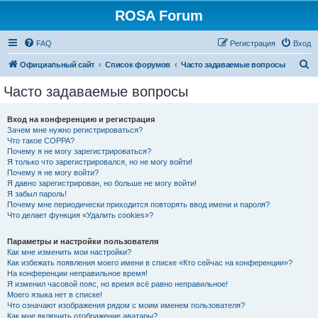
ROSA Forum
FAQ
Регистрация
Вход
П
Официальный сайт
Список форумов
Часто задаваемые вопросы
о
Часто задаваемые вопросы
и
с
Вход на конференцию и регистрация
Зачем мне нужно регистрироваться?
к
Что такое COPPA?
Почему я не могу зарегистрироваться?
Я только что зарегистрировался, но не могу войти!
Почему я не могу войти?
Я давно зарегистрирован, но больше не могу войти!
Я забыл пароль!
Почему мне периодически приходится повторять ввод имени и пароля?
Что делает функция «Удалить cookies»?
Параметры и настройки пользователя
Как мне изменить мои настройки?
Как избежать появления моего имени в списке «Кто сейчас на конференции»?
На конференции неправильное время!
Я изменил часовой пояс, но время всё равно неправильное!
Моего языка нет в списке!
Что означают изображения рядом с моим именем пользователя?
Как мне включить отображение аватары?