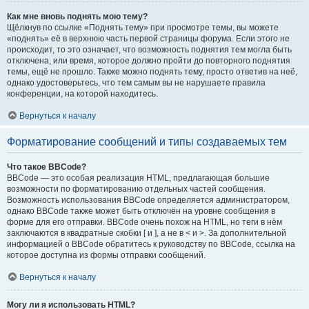
Как мне вновь поднять мою тему?
Щёлкнув по ссылке «Поднять тему» при просмотре темы, вы можете
«поднять» её в верхнюю часть первой страницы форума. Если этого не
происходит, то это означает, что возможность поднятия тем могла быть
отключена, или время, которое должно пройти до повторного поднятия
темы, ещё не прошло. Также можно поднять тему, просто ответив на неё,
однако удостоверьтесь, что тем самым вы не нарушаете правила
конференции, на которой находитесь.
Вернуться к началу
Форматирование сообщений и типы создаваемых тем
Что такое BBCode?
BBCode — это особая реализация HTML, предлагающая большие
возможности по форматированию отдельных частей сообщения.
Возможность использования BBCode определяется администратором,
однако BBCode также может быть отключён на уровне сообщения в
форме для его отправки. BBCode очень похож на HTML, но теги в нём
заключаются в квадратные скобки [ и ], а не в < и >. За дополнительной
информацией о BBCode обратитесь к руководству по BBCode, ссылка на
которое доступна из формы отправки сообщений.
Вернуться к началу
Могу ли я использовать HTML?