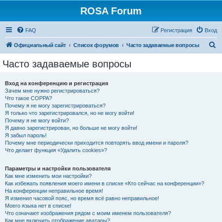
ROSA Forum
FAQ
Регистрация
Вход
П
Официальный сайт
Список форумов
Часто задаваемые вопросы
о
Часто задаваемые вопросы
и
с
Вход на конференцию и регистрация
Зачем мне нужно регистрироваться?
к
Что такое COPPA?
Почему я не могу зарегистрироваться?
Я только что зарегистрировался, но не могу войти!
Почему я не могу войти?
Я давно зарегистрирован, но больше не могу войти!
Я забыл пароль!
Почему мне периодически приходится повторять ввод имени и пароля?
Что делает функция «Удалить cookies»?
Параметры и настройки пользователя
Как мне изменить мои настройки?
Как избежать появления моего имени в списке «Кто сейчас на конференции»?
На конференции неправильное время!
Я изменил часовой пояс, но время всё равно неправильное!
Моего языка нет в списке!
Что означают изображения рядом с моим именем пользователя?
Как мне включить отображение аватары?