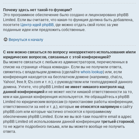
Почему здесь нет такой-то функции?
Это программное обеспечение было создано и лицензировано phpBB
Limited. Если вы считаете, что какая-то функция должна быть добавлена,
посетите
Центр идей phpBB
, где можно отдать свой голос за уже
поданные идеи или предложить собственные.
Вернуться к началу
С кем можно связаться по вопросу некорректного использования и/или
юридических вопросов, связанных с этой конференцией?
Вы можете связаться с любым из администраторов, перечисленных в
списке на странице «Наша команда». Если вы не получили ответа,
свяжитесь с владельцем домена (сделайте
whois lookup
) или, если
конференция находится на бесплатном домене (например, chat.ru,
Yahoo!, free.fr, f2s.com и т. п.), с руководством или техподдержкой данного
домена. Учтите, что phpBB Limited
не имеет никакого контроля над
данной конференцией
и не может нести никакой ответственности за то,
кем и как данная конференция используется. Не обращайтесь к phpBB
Limited по юридическим вопросам (о приостановке работы конференции,
ответственности за неё и т. д.), которые
не относятся напрямую
к сайту
phpBB.com или которые частично относятся к программному
обеспечению phpBB Limited. Если же вы всё-таки пошлёте email в адрес
phpBB Limited об использовании данной конференции
третьей стороной
,
то не ждите подробного письма, или вы можете вообще не получить
ответа.