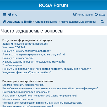
ROSA Forum
FAQ
Регистрация
Вход
П
Официальный сайт
Список форумов
Часто задаваемые вопросы
о
Часто задаваемые вопросы
и
с
Вход на конференцию и регистрация
Зачем мне нужно регистрироваться?
к
Что такое COPPA?
Почему я не могу зарегистрироваться?
Я только что зарегистрировался, но не могу войти!
Почему я не могу войти?
Я давно зарегистрирован, но больше не могу войти!
Я забыл пароль!
Почему мне периодически приходится повторять ввод имени и пароля?
Что делает функция «Удалить cookies»?
Параметры и настройки пользователя
Как мне изменить мои настройки?
Как избежать появления моего имени в списке «Кто сейчас на конференции»?
На конференции неправильное время!
Я изменил часовой пояс, но время всё равно неправильное!
Моего языка нет в списке!
Что означают изображения рядом с моим именем пользователя?
Как мне включить отображение аватары?