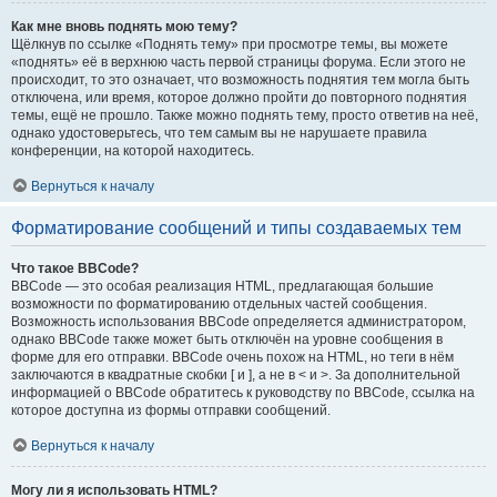
Как мне вновь поднять мою тему?
Щёлкнув по ссылке «Поднять тему» при просмотре темы, вы можете
«поднять» её в верхнюю часть первой страницы форума. Если этого не
происходит, то это означает, что возможность поднятия тем могла быть
отключена, или время, которое должно пройти до повторного поднятия
темы, ещё не прошло. Также можно поднять тему, просто ответив на неё,
однако удостоверьтесь, что тем самым вы не нарушаете правила
конференции, на которой находитесь.
Вернуться к началу
Форматирование сообщений и типы создаваемых тем
Что такое BBCode?
BBCode — это особая реализация HTML, предлагающая большие
возможности по форматированию отдельных частей сообщения.
Возможность использования BBCode определяется администратором,
однако BBCode также может быть отключён на уровне сообщения в
форме для его отправки. BBCode очень похож на HTML, но теги в нём
заключаются в квадратные скобки [ и ], а не в < и >. За дополнительной
информацией о BBCode обратитесь к руководству по BBCode, ссылка на
которое доступна из формы отправки сообщений.
Вернуться к началу
Могу ли я использовать HTML?