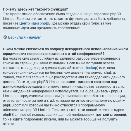
Почему здесь нет такой-то функции?
Это программное обеспечение было создано и лицензировано phpBB
Limited. Если вы считаете, что какая-то функция должна быть добавлена,
посетите
Центр идей phpBB
, где можно отдать свой голос за уже
поданные идеи или предложить собственные.
Вернуться к началу
С кем можно связаться по вопросу некорректного использования и/или
юридических вопросов, связанных с этой конференцией?
Вы можете связаться с любым из администраторов, перечисленных в
списке на странице «Наша команда». Если вы не получили ответа,
свяжитесь с владельцем домена (сделайте
whois lookup
) или, если
конференция находится на бесплатном домене (например, chat.ru,
Yahoo!, free.fr, f2s.com и т. п.), с руководством или техподдержкой данного
домена. Учтите, что phpBB Limited
не имеет никакого контроля над
данной конференцией
и не может нести никакой ответственности за то,
кем и как данная конференция используется. Не обращайтесь к phpBB
Limited по юридическим вопросам (о приостановке работы конференции,
ответственности за неё и т. д.), которые
не относятся напрямую
к сайту
phpBB.com или которые частично относятся к программному
обеспечению phpBB Limited. Если же вы всё-таки пошлёте email в адрес
phpBB Limited об использовании данной конференции
третьей стороной
,
то не ждите подробного письма, или вы можете вообще не получить
ответа.