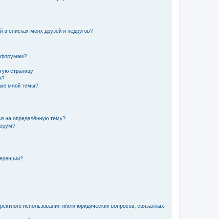
й в списках моих друзей и недругов?
и форумам?
стую страницу!
и?
ные мной темы?
ься на определённую тему?
форум?
ференции?
рректного использования и/или юридических вопросов, связанных