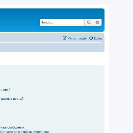
Поиск
Расширенный по
Регистрация
Вход
 в них?
 разные цвета?
чные сообщения!
 от кого-то с этой конференции!