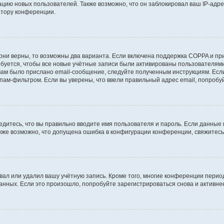
ию новых пользователей. Также возможно, что он заблокировал ваш IP-адре
атору конференции.
они верны, то возможны два варианта. Если включена поддержка COPPA и при 
уется, чтобы все новые учётные записи были активированы пользователями
ам было прислано email-сообщение, следуйте полученным инструкциям. Если
пам-фильтром. Если вы уверены, что ввели правильный адрес email, попробу
едитесь, что вы правильно вводите имя пользователя и пароль. Если данные
Также возможно, что допущена ошибка в конфигурации конференции, свяжитес
вал или удалил вашу учётную запись. Кроме того, многие конференции перио
ных. Если это произошло, попробуйте зарегистрироваться снова и активнее 