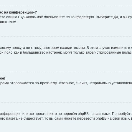
час на конференции»?
дёте опцию
Скрывать моё пребывание на конференции
. Выберите
Да
, и вы 
зователем.
вому поясу, а не к тому, в котором находитесь вы. В этом случае измените в 
овой пояс, как и большинство настроек, могут только зарегистрированные пол
ое!
о время отображается по-прежнему неверное, значит, неправильно установле
онференции, или же просто никто не перевёл phpBB на ваш язык. Попробуйт
вого пакета не существует, то вы сами можете перевести phpBB на свой язы