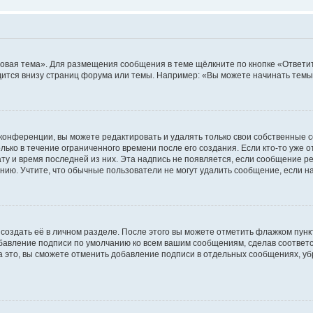
овая тема». Для размещения сообщения в теме щёлкните по кнопке «Ответит
ится внизу страниц форума или темы. Например: «Вы можете начинать темы»
конференции, вы можете редактировать и удалять только свои собственные 
ько в течение ограниченного времени после его создания. Если кто-то уже 
дату и время последней из них. Эта надпись не появляется, если сообщение 
ию. Учтите, что обычные пользователи не могут удалить сообщение, если на 
создать её в личном разделе. После этого вы можете отметить флажком пун
обавление подписи по умолчанию ко всем вашим сообщениям, сделав соотве
а это, вы сможете отменить добавление подписи в отдельных сообщениях, у