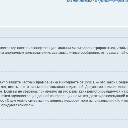
Как мне связаться с администратором 
дминистратор настроил конференцию: должны ли вы зарегистрироваться, чтобы
 анонимным пользователям: аватары, личные сообщения, отправка email-сооб
.
 или Акт о защите частных прав ребёнка в интернете от 1998 г. — это закон Со
т, иметь на это письменное согласие родителей. Допустимо наличие иного
 Если вы не уверены, применимо ли это к вам, как к регистрирующемуся на 
Limited администрация данной конференции не может давать рекомендаций 
ос «С кем можно связаться по вопросу некорректного использования и/или ю
т юридической силы.
.