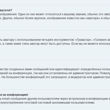
ователя?
зображения. Одно из них может относиться к вашему званию, обычно это звёзд
. Другое, обычно более крупное, изображение известно как «аватара» и обы
ь аватару с использованием четырёх инструментов: «Граватар», «Галерея а
, а также какие типы аватар могут быть доступны. Если вы не можете испол
чество созданных вами сообщений или идентифицируют определённых польз
аний на конференции, так как они установлены её администратором. Пожал
е. На большинстве конференций это запрещено, и модератор или администра
ти на конференцию!
ь email-сообщения другим пользователям через встроенную в конференцию ф
ь злоупотребления почтовой системой анонимными пользователями.