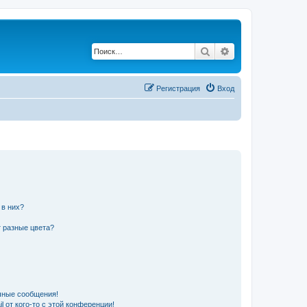
Поиск
Расширенный по
Регистрация
Вход
 в них?
 разные цвета?
чные сообщения!
 от кого-то с этой конференции!