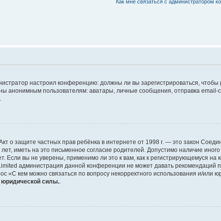
Как мне связаться с администратором 
дминистратор настроил конференцию: должны ли вы зарегистрироваться, чтобы
 анонимным пользователям: аватары, личные сообщения, отправка email-сооб
.
 или Акт о защите частных прав ребёнка в интернете от 1998 г. — это закон Со
т, иметь на это письменное согласие родителей. Допустимо наличие иного
 Если вы не уверены, применимо ли это к вам, как к регистрирующемуся на 
Limited администрация данной конференции не может давать рекомендаций 
ос «С кем можно связаться по вопросу некорректного использования и/или ю
т юридической силы.
.