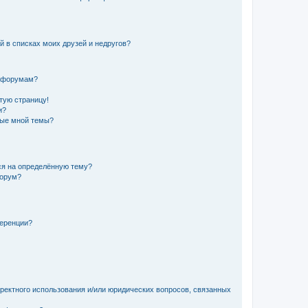
й в списках моих друзей и недругов?
и форумам?
стую страницу!
и?
ные мной темы?
ься на определённую тему?
форум?
ференции?
рректного использования и/или юридических вопросов, связанных