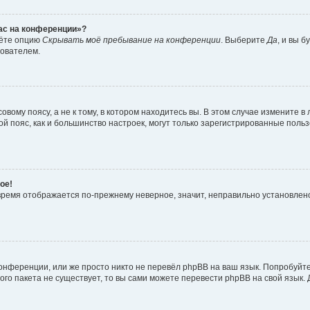
час на конференции»?
дёте опцию
Скрывать моё пребывание на конференции
. Выберите
Да
, и вы 
зователем.
вому поясу, а не к тому, в котором находитесь вы. В этом случае измените в 
овой пояс, как и большинство настроек, могут только зарегистрированные пол
ое!
о время отображается по-прежнему неверное, значит, неправильно установле
онференции, или же просто никто не перевёл phpBB на ваш язык. Попробуйт
вого пакета не существует, то вы сами можете перевести phpBB на свой язы