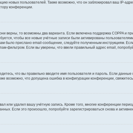
ию новых пользователей. Также возможно, что он заблокировал ваш IP-адре
атору конференции.
они верны, то возможны два варианта. Если включена поддержка COPPA и при 
уется, чтобы все новые учётные записи были активированы пользователями
ам было прислано email-сообщение, следуйте полученным инструкциям. Если
пам-фильтром. Если вы уверены, что ввели правильный адрес email, попробу
едитесь, что вы правильно вводите имя пользователя и пароль. Если данные
Также возможно, что допущена ошибка в конфигурации конференции, свяжитес
вал или удалил вашу учётную запись. Кроме того, многие конференции перио
ных. Если это произошло, попробуйте зарегистрироваться снова и активнее 