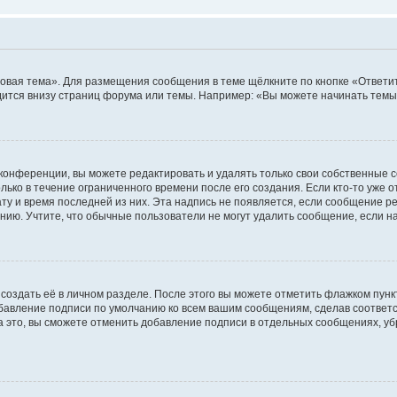
овая тема». Для размещения сообщения в теме щёлкните по кнопке «Ответит
ится внизу страниц форума или темы. Например: «Вы можете начинать темы»
конференции, вы можете редактировать и удалять только свои собственные 
ько в течение ограниченного времени после его создания. Если кто-то уже 
дату и время последней из них. Эта надпись не появляется, если сообщение 
ию. Учтите, что обычные пользователи не могут удалить сообщение, если на 
создать её в личном разделе. После этого вы можете отметить флажком пун
обавление подписи по умолчанию ко всем вашим сообщениям, сделав соотве
а это, вы сможете отменить добавление подписи в отдельных сообщениях, у