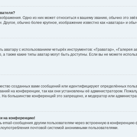
ователя?
зображения. Одно из них может относиться к вашему званию, обычно это звёзд
. Другое, обычно более крупное, изображение известно как «аватара» и обы
ь аватару с использованием четырёх инструментов: «Граватар», «Галерея а
, а также какие типы аватар могут быть доступны. Если вы не можете испол
чество созданных вами сообщений или идентифицируют определённых польз
аний на конференции, так как они установлены её администратором. Пожал
е. На большинстве конференций это запрещено, и модератор или администра
ти на конференцию!
ь email-сообщения другим пользователям через встроенную в конференцию ф
ь злоупотребления почтовой системой анонимными пользователями.