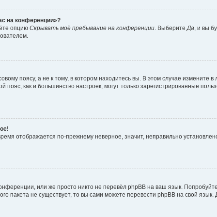
час на конференции»?
дёте опцию
Скрывать моё пребывание на конференции
. Выберите
Да
, и вы 
зователем.
вому поясу, а не к тому, в котором находитесь вы. В этом случае измените в 
овой пояс, как и большинство настроек, могут только зарегистрированные пол
ое!
о время отображается по-прежнему неверное, значит, неправильно установле
онференции, или же просто никто не перевёл phpBB на ваш язык. Попробуйт
вого пакета не существует, то вы сами можете перевести phpBB на свой язы