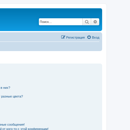
Поиск
Расширенный по
Регистрация
Вход
 в них?
 разные цвета?
чные сообщения!
 от кого-то с этой конференции!