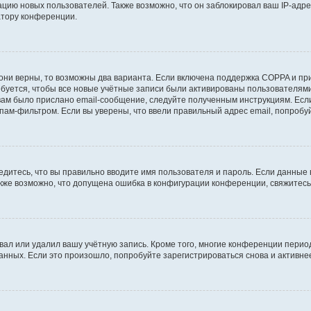
ию новых пользователей. Также возможно, что он заблокировал ваш IP-адре
атору конференции.
они верны, то возможны два варианта. Если включена поддержка COPPA и при 
уется, чтобы все новые учётные записи были активированы пользователями
ам было прислано email-сообщение, следуйте полученным инструкциям. Если
пам-фильтром. Если вы уверены, что ввели правильный адрес email, попробу
едитесь, что вы правильно вводите имя пользователя и пароль. Если данные
Также возможно, что допущена ошибка в конфигурации конференции, свяжитес
вал или удалил вашу учётную запись. Кроме того, многие конференции перио
ных. Если это произошло, попробуйте зарегистрироваться снова и активнее 