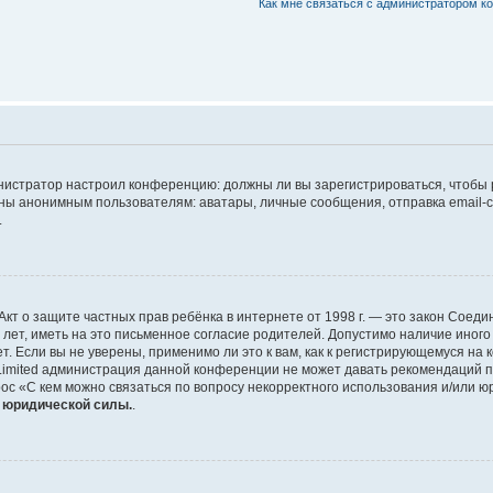
Как мне связаться с администратором 
дминистратор настроил конференцию: должны ли вы зарегистрироваться, чтобы
 анонимным пользователям: аватары, личные сообщения, отправка email-сооб
.
 или Акт о защите частных прав ребёнка в интернете от 1998 г. — это закон Со
т, иметь на это письменное согласие родителей. Допустимо наличие иного
 Если вы не уверены, применимо ли это к вам, как к регистрирующемуся на 
Limited администрация данной конференции не может давать рекомендаций 
ос «С кем можно связаться по вопросу некорректного использования и/или ю
т юридической силы.
.