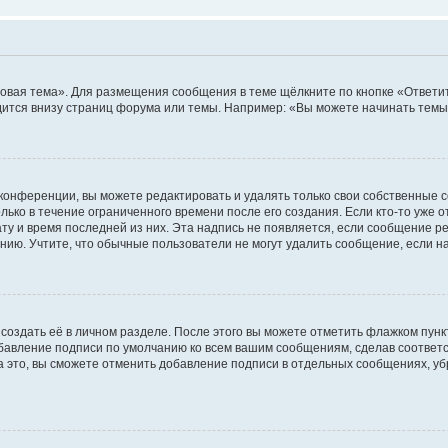
овая тема». Для размещения сообщения в теме щёлкните по кнопке «Ответит
ится внизу страниц форума или темы. Например: «Вы можете начинать темы»
конференции, вы можете редактировать и удалять только свои собственные 
ько в течение ограниченного времени после его создания. Если кто-то уже 
дату и время последней из них. Эта надпись не появляется, если сообщение 
ию. Учтите, что обычные пользователи не могут удалить сообщение, если на 
создать её в личном разделе. После этого вы можете отметить флажком пун
обавление подписи по умолчанию ко всем вашим сообщениям, сделав соотве
а это, вы сможете отменить добавление подписи в отдельных сообщениях, у