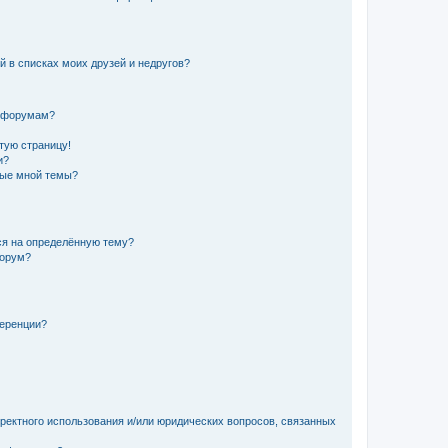
й в списках моих друзей и недругов?
и форумам?
стую страницу!
и?
ные мной темы?
ься на определённую тему?
форум?
ференции?
рректного использования и/или юридических вопросов, связанных