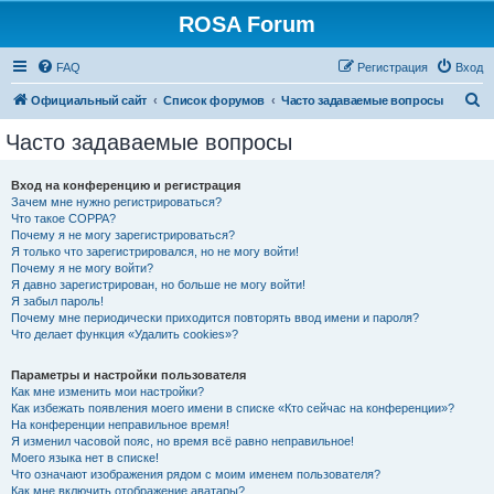
ROSA Forum
FAQ
Регистрация
Вход
П
Официальный сайт
Список форумов
Часто задаваемые вопросы
о
Часто задаваемые вопросы
и
с
Вход на конференцию и регистрация
Зачем мне нужно регистрироваться?
к
Что такое COPPA?
Почему я не могу зарегистрироваться?
Я только что зарегистрировался, но не могу войти!
Почему я не могу войти?
Я давно зарегистрирован, но больше не могу войти!
Я забыл пароль!
Почему мне периодически приходится повторять ввод имени и пароля?
Что делает функция «Удалить cookies»?
Параметры и настройки пользователя
Как мне изменить мои настройки?
Как избежать появления моего имени в списке «Кто сейчас на конференции»?
На конференции неправильное время!
Я изменил часовой пояс, но время всё равно неправильное!
Моего языка нет в списке!
Что означают изображения рядом с моим именем пользователя?
Как мне включить отображение аватары?