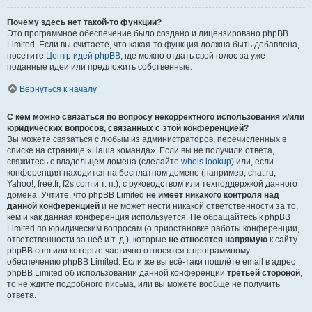
Почему здесь нет такой-то функции?
Это программное обеспечение было создано и лицензировано phpBB
Limited. Если вы считаете, что какая-то функция должна быть добавлена,
посетите
Центр идей phpBB
, где можно отдать свой голос за уже
поданные идеи или предложить собственные.
Вернуться к началу
С кем можно связаться по вопросу некорректного использования и/или
юридических вопросов, связанных с этой конференцией?
Вы можете связаться с любым из администраторов, перечисленных в
списке на странице «Наша команда». Если вы не получили ответа,
свяжитесь с владельцем домена (сделайте
whois lookup
) или, если
конференция находится на бесплатном домене (например, chat.ru,
Yahoo!, free.fr, f2s.com и т. п.), с руководством или техподдержкой данного
домена. Учтите, что phpBB Limited
не имеет никакого контроля над
данной конференцией
и не может нести никакой ответственности за то,
кем и как данная конференция используется. Не обращайтесь к phpBB
Limited по юридическим вопросам (о приостановке работы конференции,
ответственности за неё и т. д.), которые
не относятся напрямую
к сайту
phpBB.com или которые частично относятся к программному
обеспечению phpBB Limited. Если же вы всё-таки пошлёте email в адрес
phpBB Limited об использовании данной конференции
третьей стороной
,
то не ждите подробного письма, или вы можете вообще не получить
ответа.