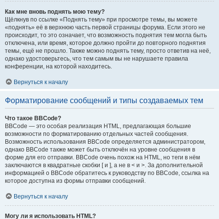
Как мне вновь поднять мою тему?
Щёлкнув по ссылке «Поднять тему» при просмотре темы, вы можете
«поднять» её в верхнюю часть первой страницы форума. Если этого не
происходит, то это означает, что возможность поднятия тем могла быть
отключена, или время, которое должно пройти до повторного поднятия
темы, ещё не прошло. Также можно поднять тему, просто ответив на неё,
однако удостоверьтесь, что тем самым вы не нарушаете правила
конференции, на которой находитесь.
Вернуться к началу
Форматирование сообщений и типы создаваемых тем
Что такое BBCode?
BBCode — это особая реализация HTML, предлагающая большие
возможности по форматированию отдельных частей сообщения.
Возможность использования BBCode определяется администратором,
однако BBCode также может быть отключён на уровне сообщения в
форме для его отправки. BBCode очень похож на HTML, но теги в нём
заключаются в квадратные скобки [ и ], а не в < и >. За дополнительной
информацией о BBCode обратитесь к руководству по BBCode, ссылка на
которое доступна из формы отправки сообщений.
Вернуться к началу
Могу ли я использовать HTML?