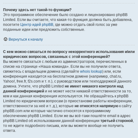
Почему здесь нет такой-то функции?
Это программное обеспечение было создано и лицензировано phpBB
Limited. Если вы считаете, что какая-то функция должна быть добавлена,
посетите
Центр идей phpBB
, где можно отдать свой голос за уже
поданные идеи или предложить собственные.
Вернуться к началу
С кем можно связаться по вопросу некорректного использования и/или
юридических вопросов, связанных с этой конференцией?
Вы можете связаться с любым из администраторов, перечисленных в
списке на странице «Наша команда». Если вы не получили ответа,
свяжитесь с владельцем домена (сделайте
whois lookup
) или, если
конференция находится на бесплатном домене (например, chat.ru,
Yahoo!, free.fr, f2s.com и т. п.), с руководством или техподдержкой данного
домена. Учтите, что phpBB Limited
не имеет никакого контроля над
данной конференцией
и не может нести никакой ответственности за то,
кем и как данная конференция используется. Не обращайтесь к phpBB
Limited по юридическим вопросам (о приостановке работы конференции,
ответственности за неё и т. д.), которые
не относятся напрямую
к сайту
phpBB.com или которые частично относятся к программному
обеспечению phpBB Limited. Если же вы всё-таки пошлёте email в адрес
phpBB Limited об использовании данной конференции
третьей стороной
,
то не ждите подробного письма, или вы можете вообще не получить
ответа.