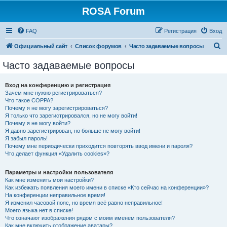
ROSA Forum
FAQ
Регистрация
Вход
П
Официальный сайт
Список форумов
Часто задаваемые вопросы
о
Часто задаваемые вопросы
и
с
Вход на конференцию и регистрация
Зачем мне нужно регистрироваться?
к
Что такое COPPA?
Почему я не могу зарегистрироваться?
Я только что зарегистрировался, но не могу войти!
Почему я не могу войти?
Я давно зарегистрирован, но больше не могу войти!
Я забыл пароль!
Почему мне периодически приходится повторять ввод имени и пароля?
Что делает функция «Удалить cookies»?
Параметры и настройки пользователя
Как мне изменить мои настройки?
Как избежать появления моего имени в списке «Кто сейчас на конференции»?
На конференции неправильное время!
Я изменил часовой пояс, но время всё равно неправильное!
Моего языка нет в списке!
Что означают изображения рядом с моим именем пользователя?
Как мне включить отображение аватары?