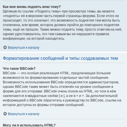
Как мне вновь поднять мою тему?
Щёлкнув по ссылке «Поднять тему» при просмотре темы, вы можете
«поднять» её в верхнюю часть первой страницы форума. Если этого не
происходит, то это означает, что возможность поднятия тем могла быть
отключена, или время, которое должно пройти до повторного поднятия
темы, ещё не прошло. Также можно поднять тему, просто ответив на неё,
однако удостоверьтесь, что тем самым вы не нарушаете правила
конференции, на которой находитесь.
Вернуться к началу
Форматирование сообщений и типы создаваемых тем
Что такое BBCode?
BBCode — это особая реализация HTML, предлагающая большие
возможности по форматированию отдельных частей сообщения.
Возможность использования BBCode определяется администратором,
однако BBCode также может быть отключён на уровне сообщения в
форме для его отправки. BBCode очень похож на HTML, но теги в нём
заключаются в квадратные скобки [ и ], а не в < и >. За дополнительной
информацией о BBCode обратитесь к руководству по BBCode, ссылка на
которое доступна из формы отправки сообщений.
Вернуться к началу
Могу ли я использовать HTML?