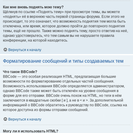
Как мне вновь поднять мою тему?
Щёлкнув по ссылке «Поднять тему» при просмотре темы, вы можете
«поднять» её в верхнюю часть первой страницы форума. Если этого не
происходит, то это означает, что возможность поднятия тем могла быть
отключена, или время, которое должно пройти до повторного поднятия
темы, ещё не прошло. Также можно поднять тему, просто ответив на неё,
однако удостоверьтесь, что тем самым вы не нарушаете правила
конференции, на которой находитесь.
Вернуться к началу
Форматирование сообщений и типы создаваемых тем
Что такое BBCode?
BBCode — это особая реализация HTML, предлагающая большие
возможности по форматированию отдельных частей сообщения.
Возможность использования BBCode определяется администратором,
однако BBCode также может быть отключён на уровне сообщения в
форме для его отправки. BBCode очень похож на HTML, но теги в нём
заключаются в квадратные скобки [ и ], а не в < и >. За дополнительной
информацией о BBCode обратитесь к руководству по BBCode, ссылка на
которое доступна из формы отправки сообщений.
Вернуться к началу
Могу ли я использовать HTML?