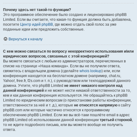
Почему здесь нет такой-то функции?
Это программное обеспечение было создано и лицензировано phpBB
Limited. Если вы считаете, что какая-то функция должна быть добавлена,
посетите
Центр идей phpBB
, где можно отдать свой голос за уже
поданные идеи или предложить собственные.
Вернуться к началу
С кем можно связаться по вопросу некорректного использования и/или
юридических вопросов, связанных с этой конференцией?
Вы можете связаться с любым из администраторов, перечисленных в
списке на странице «Наша команда». Если вы не получили ответа,
свяжитесь с владельцем домена (сделайте
whois lookup
) или, если
конференция находится на бесплатном домене (например, chat.ru,
Yahoo!, free.fr, f2s.com и т. п.), с руководством или техподдержкой данного
домена. Учтите, что phpBB Limited
не имеет никакого контроля над
данной конференцией
и не может нести никакой ответственности за то,
кем и как данная конференция используется. Не обращайтесь к phpBB
Limited по юридическим вопросам (о приостановке работы конференции,
ответственности за неё и т. д.), которые
не относятся напрямую
к сайту
phpBB.com или которые частично относятся к программному
обеспечению phpBB Limited. Если же вы всё-таки пошлёте email в адрес
phpBB Limited об использовании данной конференции
третьей стороной
,
то не ждите подробного письма, или вы можете вообще не получить
ответа.