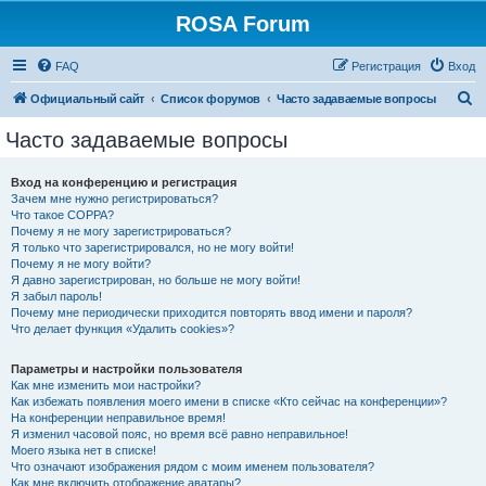
ROSA Forum
FAQ
Регистрация
Вход
П
Официальный сайт
Список форумов
Часто задаваемые вопросы
о
Часто задаваемые вопросы
и
с
Вход на конференцию и регистрация
Зачем мне нужно регистрироваться?
к
Что такое COPPA?
Почему я не могу зарегистрироваться?
Я только что зарегистрировался, но не могу войти!
Почему я не могу войти?
Я давно зарегистрирован, но больше не могу войти!
Я забыл пароль!
Почему мне периодически приходится повторять ввод имени и пароля?
Что делает функция «Удалить cookies»?
Параметры и настройки пользователя
Как мне изменить мои настройки?
Как избежать появления моего имени в списке «Кто сейчас на конференции»?
На конференции неправильное время!
Я изменил часовой пояс, но время всё равно неправильное!
Моего языка нет в списке!
Что означают изображения рядом с моим именем пользователя?
Как мне включить отображение аватары?