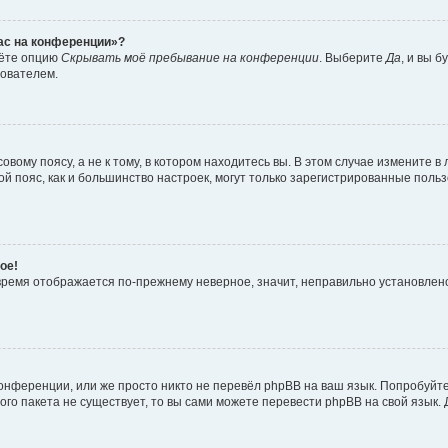
час на конференции»?
дёте опцию
Скрывать моё пребывание на конференции
. Выберите
Да
, и вы 
зователем.
вому поясу, а не к тому, в котором находитесь вы. В этом случае измените в 
овой пояс, как и большинство настроек, могут только зарегистрированные пол
ое!
о время отображается по-прежнему неверное, значит, неправильно установле
онференции, или же просто никто не перевёл phpBB на ваш язык. Попробуйт
вого пакета не существует, то вы сами можете перевести phpBB на свой язы