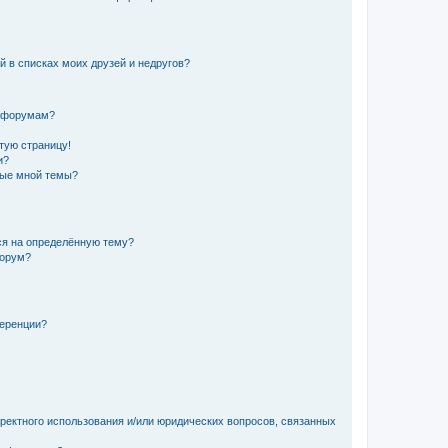
й в списках моих друзей и недругов?
и форумам?
стую страницу!
и?
ные мной темы?
ься на определённую тему?
форум?
ференции?
рректного использования и/или юридических вопросов, связанных