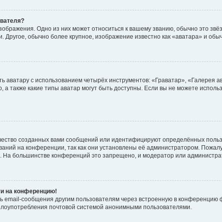
ователя?
зображения. Одно из них может относиться к вашему званию, обычно это звёзд
. Другое, обычно более крупное, изображение известно как «аватара» и обы
ь аватару с использованием четырёх инструментов: «Граватар», «Галерея а
, а также какие типы аватар могут быть доступны. Если вы не можете испол
чество созданных вами сообщений или идентифицируют определённых польз
аний на конференции, так как они установлены её администратором. Пожал
е. На большинстве конференций это запрещено, и модератор или администра
ти на конференцию!
ь email-сообщения другим пользователям через встроенную в конференцию ф
ь злоупотребления почтовой системой анонимными пользователями.