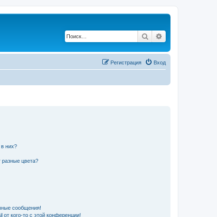
Поиск
Расширенный по
Регистрация
Вход
 в них?
 разные цвета?
чные сообщения!
 от кого-то с этой конференции!