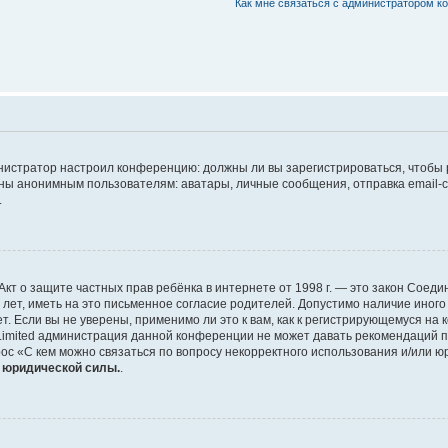
Как мне связаться с администратором 
дминистратор настроил конференцию: должны ли вы зарегистрироваться, чтобы
 анонимным пользователям: аватары, личные сообщения, отправка email-сооб
.
 или Акт о защите частных прав ребёнка в интернете от 1998 г. — это закон Со
т, иметь на это письменное согласие родителей. Допустимо наличие иного
 Если вы не уверены, применимо ли это к вам, как к регистрирующемуся на 
Limited администрация данной конференции не может давать рекомендаций 
ос «С кем можно связаться по вопросу некорректного использования и/или ю
т юридической силы.
.