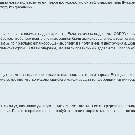
ию новых пользователей. Также возможно, что он заблокировал ваш IP-адре
атору конференции.
они верны, то возможны два варианта. Если включена поддержка COPPA и при 
уется, чтобы все новые учётные записи были активированы пользователями
ам было прислано email-сообщение, следуйте полученным инструкциям. Если
пам-фильтром. Если вы уверены, что ввели правильный адрес email, попробу
едитесь, что вы правильно вводите имя пользователя и пароль. Если данные
Также возможно, что допущена ошибка в конфигурации конференции, свяжитес
вал или удалил вашу учётную запись. Кроме того, многие конференции перио
ных. Если это произошло, попробуйте зарегистрироваться снова и активнее 