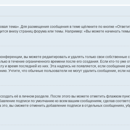
овая тема». Для размещения сообщения в теме щёлкните по кнопке «Ответит
ится внизу страниц форума или темы. Например: «Вы можете начинать темы»
конференции, вы можете редактировать и удалять только свои собственные 
ько в течение ограниченного времени после его создания. Если кто-то уже 
дату и время последней из них. Эта надпись не появляется, если сообщение 
ию. Учтите, что обычные пользователи не могут удалить сообщение, если на 
создать её в личном разделе. После этого вы можете отметить флажком пун
обавление подписи по умолчанию ко всем вашим сообщениям, сделав соотве
а это, вы сможете отменить добавление подписи в отдельных сообщениях, у